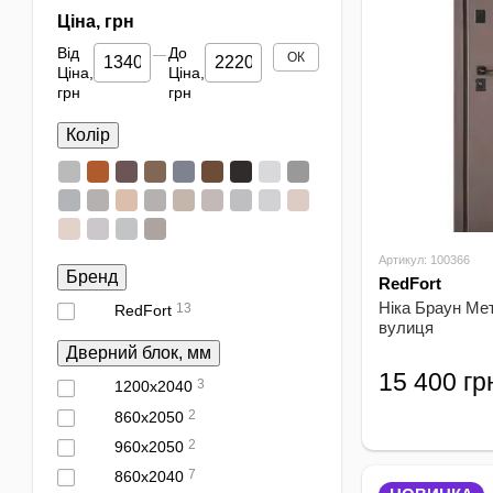
Ціна, грн
Від
До
ОК
Ціна,
Ціна,
грн
грн
Колір
Артикул: 100366
Бренд
RedFort
Ніка Браун Ме
13
RedFort
вулиця
Дверний блок, мм
15 400 гр
3
1200х2040
2
860х2050
В наявності
2
960х2050
7
860х2040