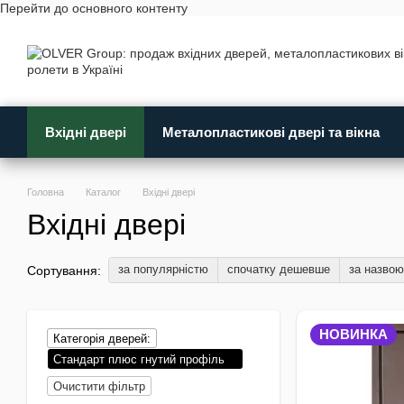
Перейти до основного контенту
Вхідні двері
Металопластикові двері та вікна
Головна
Каталог
Вхідні двері
Вхідні двері
за популярністю
спочатку дешевше
за назвою
Сортування:
НОВИНКА
Категорія дверей:
Стандарт плюс гнутий профіль
Очистити фільтр