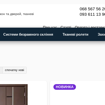
068 567 56 2
093 611 13 9
Про нас
Статті
Оплата і доставк
Гарантія та повернення
Google 
Системи безрамного скління
Тканеві ролети
Зах
Відгуки про магазин
Публічна о
Контактна інформація
спочатку нові
НОВИНКА