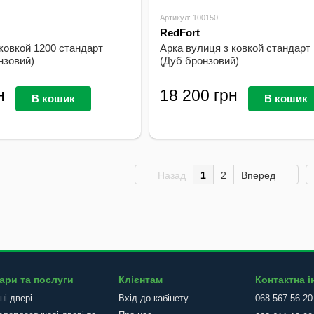
Артикул: 100150
RedFort
ковкой 1200 стандарт
Арка вулиця з ковкой стандарт
нзовий)
(Дуб бронзовий)
н
18 200 грн
В кошик
В кошик
В наявності
Назад
1
2
Вперед
ари та послуги
Клієнтам
Контактна 
ні двері
Вхід до кабінету
068 567 56 20