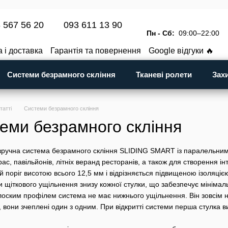
 567 56 20
093 611 13 90
Пн - Сб:
09:00–22:00
 і доставка
Гарантія та повернення
Google відгуки 🔥
Публічна оферта
Контактна інформація
Системи безрамного скління
Тканеві ролети
Зах
татті
Системи безрамного скління
еми безрамного скління
зручна система безрамного скління SLIDING SMART із паралельним 
рас, павільйонів, літніх веранд ресторанів, а також для створення 
й поріг висотою всього 12,5 мм і відрізняється підвищеною ізоляці
и щіткового ущільнення знизу кожної стулки, що забезпечує мініма
лоским профілем система не має нижнього ущільнення. Він зовсім н
, вони зчеплені один з одним. При відкритті системи перша стулка ви