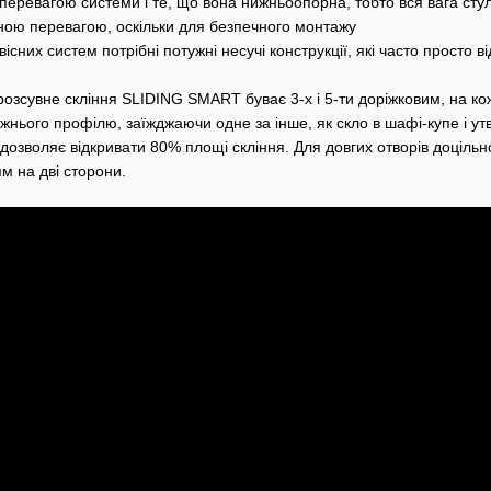
еревагою системи і те, що вона нижньоопорна, тобто вся вага стул
ою перевагою, оскільки для безпечного монтажу
існих систем потрібні потужні несучі конструкції, які часто просто ві
озсувне скління SLIDING SMART буває 3-х і 5-ти доріжковим, на кожн
жнього профілю, заїжджаючи одне за інше, як скло в шафі-купе і утвор
 дозволяє відкривати 80% площі скління. Для довгих отворів доцільно
м на дві сторони.