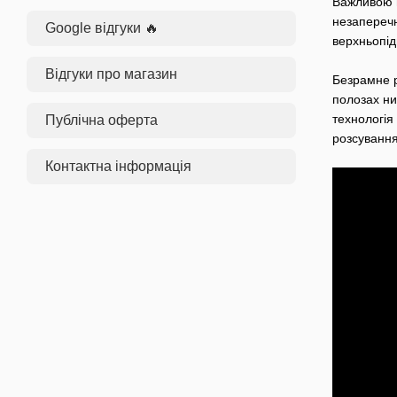
Важливою п
незаперечн
Google відгуки 🔥
верхньопідв
Відгуки про магазин
Безрамне р
полозах ни
технологія
Публічна оферта
розсування
Контактна інформація