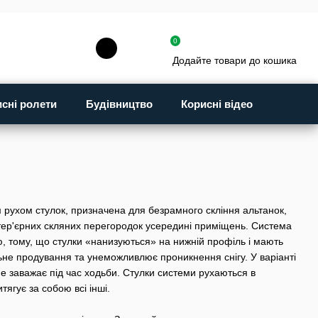
0
Додайте товари до кошика
исні ролети
Будівництво
Корисні відео
рухом стулок, призначена для безрамного скління альтанок,
інтер'єрних скляних перегородок усередині приміщень. Система
єю, тому, що стулки «нанизуються» на нижній профіль і мають
льне продування та унеможливлює проникнення снігу. У варіанті
е заважає під час ходьби. Стулки системи рухаються в
тягує за собою всі інші.