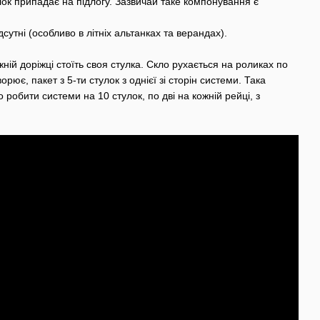
ок припадає на підлогу. Зазвичай таке компонування є
дсутні (особливо в літніх альтанках та верандах).
ій доріжці стоїть своя стулка. Скло рухається на роликах по
ює, пакет з 5-ти стулок з однієї зі сторін системи. Така
 робити системи на 10 стулок, по дві на кожній рейці, з