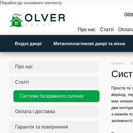
Перейти до основного контенту
068
Про нас
Статті
Оплата
Відгуки про магазин
Вхідні двері
Металопластикові двері та вікна
Головна
С
Про нас
Сист
Статті
Проста та 
веранд, те
Системи безрамного скління
має низьки
два контур
Оплата і доставка
з нижнім п
залежності
Гарантія та повернення