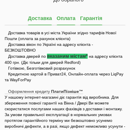
Доставка
Оплата
Гарантія
Доставка товарів в усі міста України згідно тарифів Нової
Пошти (оплата за рахунок клієнта)
Доставка вікон по Україні на адресу клієнта -
БЕЗКОШТОВНО
вказаним містам*
Доставка дверей по
на адресу клієнта
400 грн. (Діє тільки для дверей Redford)
Готівкою, Безготівковий розрахунок
Кредитною картой в Приват24, Онлайн-оплата через LiqPay
та WayForPay
Оформлення кредиту
ПлатиПізніше™
У нашому інтернет-магазині діє гарантія від виробника. Для
збереження повної гарантії на Вікна / Двері Ви можете
скористатися послугами наших фахівців з доставки і монтажу.
За умови правильної експлуатації в нормальних умовах
протягом гарантійного терміну ми безкоштовно усунемо
виробничі дефекти, а в разі, якщо дефект неможливо усунути -