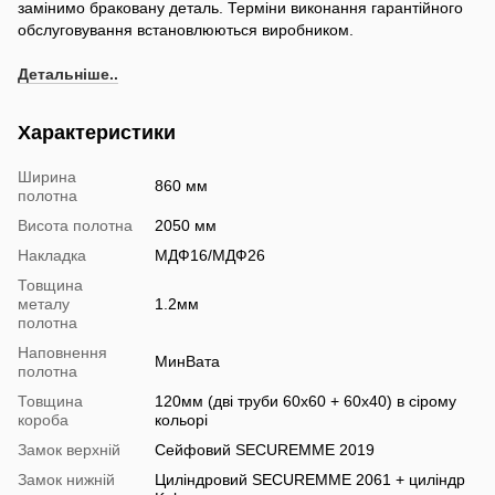
замінимо браковану деталь. Терміни виконання гарантійного
обслуговування встановлюються виробником.
Детальніше..
Характеристики
Ширина
860 мм
полотна
Висота полотна
2050 мм
Накладка
МДФ16/МДФ26
Товщина
металу
1.2мм
полотна
Наповнення
МинВата
полотна
Товщина
120мм (дві труби 60х60 + 60х40) в сірому
короба
кольорі
Замок верхній
Сейфовий SECUREMME 2019
Замок нижній
Циліндровий SECUREMME 2061 + циліндр