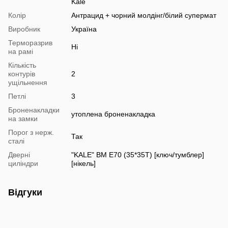
Kale
Колір
Антрацид + чорний молдінг/білий супермат
Виробник
Україна
Терморазрив
Ні
на рамі
Кількість
контурів
2
ущільнення
Петлі
3
Броненакладки
утоплена броненакладка
на замки
Порог з нерж.
Так
сталі
Дверні
"KALE" ВМ E70 (35*35Т) [ключ/тумблер]
циліндри
[нікель]
Відгуки