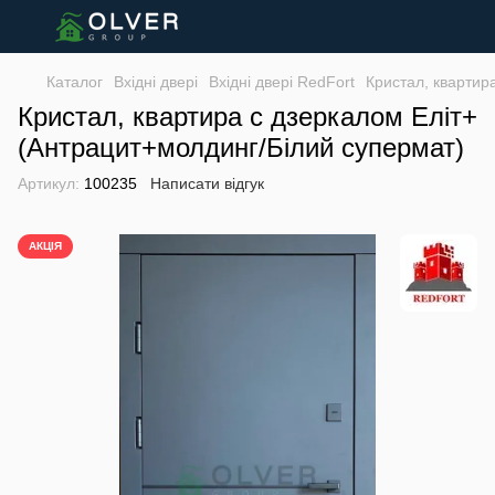
Каталог
Вхідні двері
Вхідні двері RedFort
Кристал, квартир
Кристал, квартира с дзеркалом Еліт+
(Антрацит+молдинг/Білий супермат)
Артикул:
100235
Написати відгук
АКЦІЯ