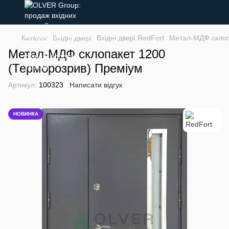
Каталог
Вхідні двері
Вхідні двері RedFort
Метал-МДФ склоп
Метал-МДФ склопакет 1200
(Терморозрив) Преміум
Артикул:
100323
Написати відгук
НОВИНКА