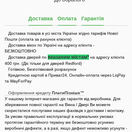
Доставка
Оплата
Гарантія
Доставка товарів в усі міста України згідно тарифів Нової
Пошти (оплата за рахунок клієнта)
Доставка вікон по Україні на адресу клієнта -
БЕЗКОШТОВНО
вказаним містам*
Доставка дверей по
на адресу клієнта
400 грн. (Діє тільки для дверей Redford)
Готівкою, Безготівковий розрахунок
Кредитною картой в Приват24, Онлайн-оплата через LiqPay
та WayForPay
Оформлення кредиту
ПлатиПізніше™
У нашому інтернет-магазині діє гарантія від виробника. Для
збереження повної гарантії на Вікна / Двері Ви можете
скористатися послугами наших фахівців з доставки і монтажу.
За умови правильної експлуатації в нормальних умовах
протягом гарантійного терміну ми безкоштовно усунемо
виробничі дефекти, а в разі, якщо дефект неможливо усунути -