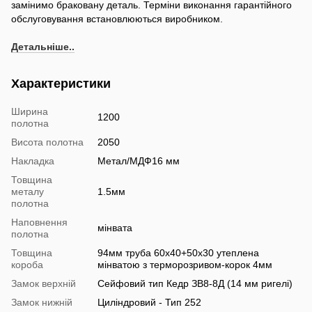
замінимо браковану деталь. Терміни виконання гарантійного
обслуговування встановлюються виробником.
Детальніше..
Характеристики
Ширина
1200
полотна
Висота полотна
2050
Накладка
Метал/МДФ16 мм
Товщина
металу
1.5мм
полотна
Наповнення
мінвата
полотна
Товщина
94мм труба 60х40+50х30 утеплена
короба
мінватою з терморозривом-корок 4мм
Замок верхній
Сейфовий тип Кедр ЗВ8-8Д (14 мм ригелі)
Замок нижній
Циліндровий - Тип 252