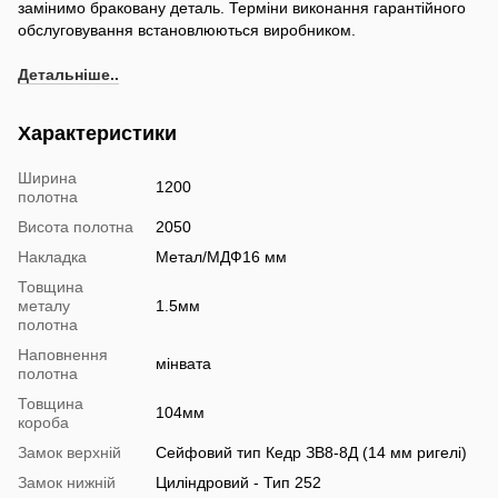
замінимо браковану деталь. Терміни виконання гарантійного
обслуговування встановлюються виробником.
Детальніше..
Характеристики
Ширина
1200
полотна
Висота полотна
2050
Накладка
Метал/МДФ16 мм
Товщина
металу
1.5мм
полотна
Наповнення
мінвата
полотна
Товщина
104мм
короба
Замок верхній
Сейфовий тип Кедр ЗВ8-8Д (14 мм ригелі)
Замок нижній
Циліндровий - Тип 252