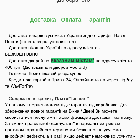
Доставка
Оплата
Гарантія
Доставка товарів в усі міста України згідно тарифів Нової
Пошти (оплата за рахунок клієнта)
Доставка вікон по Україні на адресу клієнта -
БЕЗКОШТОВНО
вказаним містам*
Доставка дверей по
на адресу клієнта
400 грн. (Діє тільки для дверей Redford)
Готівкою, Безготівковий розрахунок
Кредитною картой в Приват24, Онлайн-оплата через LiqPay
та WayForPay
Оформлення кредиту
ПлатиПізніше™
У нашому інтернет-магазині діє гарантія від виробника. Для
збереження повної гарантії на Вікна / Двері Ви можете
скористатися послугами наших фахівців з доставки і монтажу.
За умови правильної експлуатації в нормальних умовах
протягом гарантійного терміну ми безкоштовно усунемо
виробничі дефекти, а в разі, якщо дефект неможливо усунути -