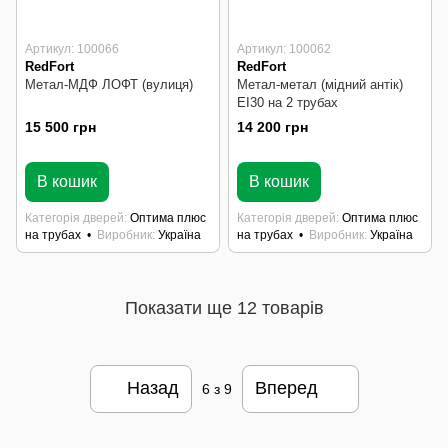
Артикул: 100066
Артикул: 100062
RedFort
RedFort
Метал-МДФ ЛОФТ (вулиця)
Метал-метал (мідний антік)
EI30 на 2 трубах
15 500 грн
14 200 грн
В наявності
В наявності
В кошик
В кошик
Категорія дверей
Оптима плюс
Категорія дверей
Оптима плюс
на трубах
Виробник
Україна
на трубах
Виробник
Україна
Показати ще 12 товарів
Назад
Вперед
6
з 9