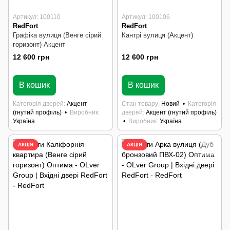
Артикул: 100110
Артикул: 100106
RedFort
RedFort
Графіка вулиця (Венге сірий
Кантрі вулиця (Акцент)
горизонт) Акцент
12 600 грн
12 600 грн
В наявності
В наявності
В кошик
В кошик
Категорія дверей
Акцент
Стан товару
Новий
Категорія
(гнутий профіль)
Виробник
дверей
Акцент (гнутий профіль)
Україна
Виробник
Україна
АКЦІЯ
АКЦІЯ